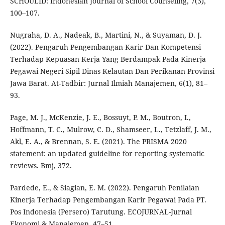
SCHOULID: Indonesian Journal of School Counseling, 7(3),
100–107.
Nugraha, D. A., Nadeak, B., Martini, N., & Suyaman, D. J.
(2022). Pengaruh Pengembangan Karir Dan Kompetensi
Terhadap Kepuasan Kerja Yang Berdampak Pada Kinerja
Pegawai Negeri Sipil Dinas Kelautan Dan Perikanan Provinsi
Jawa Barat. At-Tadbir: Jurnal Ilmiah Manajemen, 6(1), 81–
93.
Page, M. J., McKenzie, J. E., Bossuyt, P. M., Boutron, I.,
Hoffmann, T. C., Mulrow, C. D., Shamseer, L., Tetzlaff, J. M.,
Akl, E. A., & Brennan, S. E. (2021). The PRISMA 2020
statement: an updated guideline for reporting systematic
reviews. Bmj, 372.
Pardede, E., & Siagian, E. M. (2022). Pengaruh Penilaian
Kinerja Terhadap Pengembangan Karir Pegawai Pada PT.
Pos Indonesia (Persero) Tarutung. ECOJURNAL-Jurnal
Ekonomi & Manajemen, 47–51.