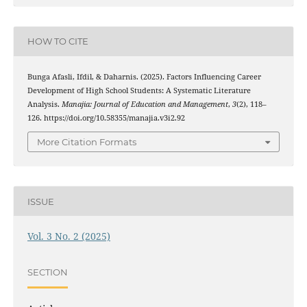
HOW TO CITE
Bunga Afasli, Ifdil, & Daharnis. (2025). Factors Influencing Career
Development of High School Students: A Systematic Literature
Analysis.
Manajia: Journal of Education and Management
,
3
(2), 118–
126. https://doi.org/10.58355/manajia.v3i2.92
More Citation Formats
ISSUE
Vol. 3 No. 2 (2025)
SECTION