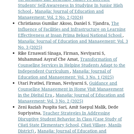
Students' Self-Awareness In Studying In Junior High
School
,
Manajia: Journal of Education and
Management: Vol. 2 No. 2 (2024)
Christianus Gumilar Akoso, Daniel S. Tjandra,
The
Influence of Facilities and Infrastructure on Learning
Effectiveness at Insan Prima Bekasi National School
,
Manajia: Journal of Education and Management: Vol. 3
No. 3 (2025)
Rike Ernawati Sinaga, Firman, Neviyarni S,
Muhammad Asyraf Che Amat,
Transformation of
Counseling Services in Helping Students Adapt to the
Independent Curriculum
,
Manajia: Journal of
Education and Management: Vol. 3 No. 1 (2025)
Utari Pratiwi, Firman, Neviyarni S,
Guidance and
Counseling Management in Home Visit Management
in the Digital Era
,
Manajia: Journal of Education and
Management: Vol. 3 No. 2 (2025)
Zeni Raziah Puspita Sari, Amit Saepul Malik, Dede
Supriyatna,
Teacher Strategies In Addressing
Disruptive Student Behavior In Class (Case Study of
Cijati State Elementary School, Cijati Village, Maniis
District)
,
Manajia: Journal of Education and