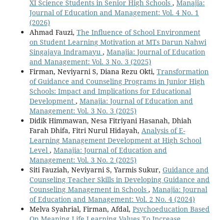
XI Science Students in Senior High Schools
,
Manajia:
Journal of Education and Management: Vol. 4 No. 1
(2026)
Ahmad Fauzi,
The Influence of School Environment
on Student Learning Motivation at MTs Darun Nahwi
Singajaya Indramayu
,
Manajia: Journal of Education
and Management: Vol. 3 No. 3 (2025)
Firman, Neviyarni S, Diana Rezu Okti,
Transformation
of Guidance and Counseling Programs in Junior High
Schools: Impact and Implications for Educational
Development
,
Manajia: Journal of Education and
Management: Vol. 3 No. 3 (2025)
Didik Himmawan, Nesa Fitriyani Hasanah, Dhiah
Farah Dhifa, Fitri Nurul Hidayah,
Analysis of E-
Learning Management Development at High School
Level
,
Manajia: Journal of Education and
Management: Vol. 3 No. 2 (2025)
Siti Fauziah, Neviyarni S, Yarmis Sukur,
Guidance and
Counseling Teacher Skills in Developing Guidance and
Counseling Management in Schools
,
Manajia: Journal
of Education and Management: Vol. 2 No. 4 (2024)
Melva Syahrial, Firman, Afdal,
Psychoeducation Based
On Meaning Life Learning Values To Increase