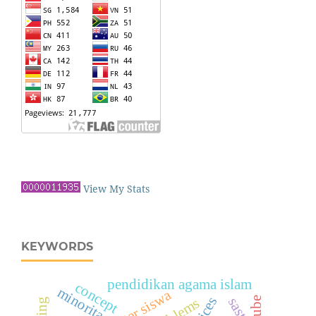
View My Stats
KEYWORDS
pendidikan agama islam
concept
minoritas
karakter siswa
sastra